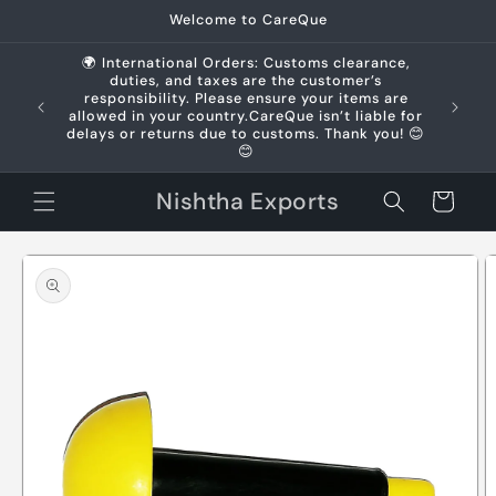
Skip to
Welcome to CareQue
content
🌍 International Orders: Customs clearance,
duties, and taxes are the customer’s
us +91
responsibility. Please ensure your items are
allowed in your country.CareQue isn’t liable for
delays or returns due to customs. Thank you! 😊
😊
Nishtha Exports
Cart
Skip to
product
information