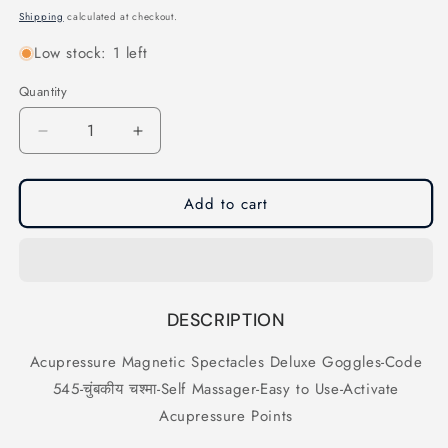
price
Shipping
calculated at checkout.
Low stock: 1 left
Quantity
Quantity
Decrease
Increase
quantity
quantity
for
for
Acupressure
Acupressure
Add to cart
Magnetic
Magnetic
Spectacles
Spectacles
Deluxe
Deluxe
Goggles-
Goggles-
Code
Code
DESCRIPTION
545-
545-
चुंबकीय
चुंबकीय
Acupressure Magnetic Spectacles Deluxe Goggles-Code
चश्मा-
चश्मा-
545-चुंबकीय चश्मा-Self Massager-Easy to Use-Activate
Self
Self
Massager-
Massager-
Acupressure Points
Easy
Easy