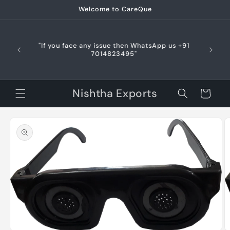
Skip to
Welcome to CareQue
content
🌍 International Orders: Customs clearance,
duties, and taxes are the customer’s
responsibility. Please ensure your items are
allowed in your country.CareQue isn’t liable for
delays or returns due to customs. Thank you! 😊
😊
Nishtha Exports
Cart
Skip to
product
information