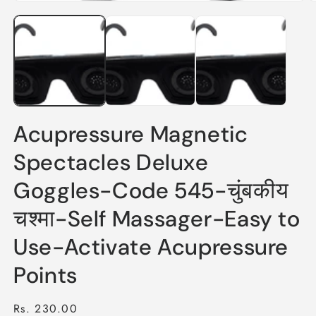
Open
O
media
m
1
2
in
in
modal
m
Acupressure Magnetic
Spectacles Deluxe
Goggles-Code 545-चुंबकीय
चश्मा-Self Massager-Easy to
Use-Activate Acupressure
Points
Regular
Rs. 230.00