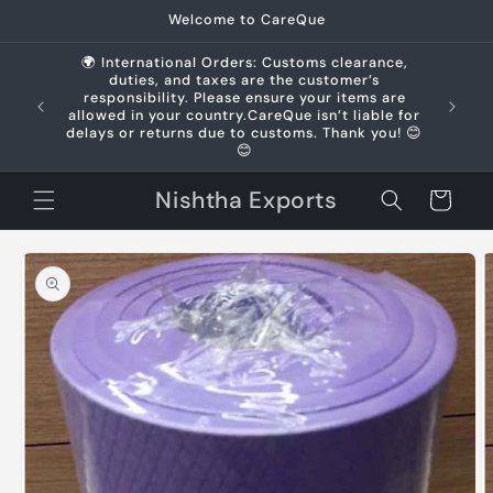
Skip to
Welcome to CareQue
content
🌍 International Orders: Customs clearance,
duties, and taxes are the customer’s
us +91
responsibility. Please ensure your items are
allowed in your country.CareQue isn’t liable for
delays or returns due to customs. Thank you! 😊
😊
Nishtha Exports
Cart
Skip to
product
information