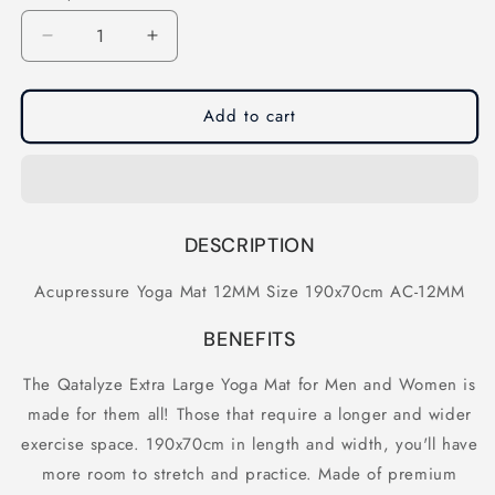
Decrease
Increase
quantity
quantity
for
for
Acupressure
Acupressure
Add to cart
Yoga
Yoga
Mat
Mat
12MM
12MM
Size
Size
190x70cm
190x70cm
DESCRIPTION
AC-
AC-
12MM
12MM
Acupressure Yoga Mat 12MM Size 190x70cm AC-12MM
BENEFITS
The Qatalyze Extra Large Yoga Mat for Men and Women is
made for them all! Those that require a longer and wider
exercise space. 190x70cm in length and width, you'll have
more room to stretch and practice. Made of premium