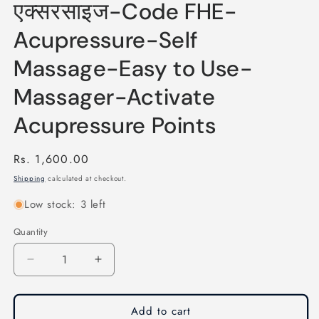
एक्सरसाइज-Code FHE-
Acupressure-Self
Massage-Easy to Use-
Massager-Activate
Acupressure Points
Regular
Rs. 1,600.00
price
Shipping
calculated at checkout.
Low stock: 3 left
Quantity
Quantity
Decrease
Increase
quantity
quantity
for
for
Finger
Finger
Add to cart