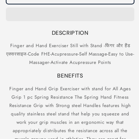
and
and
Hand
Hand
Exerciser
Exerciser
Still
Still
with
with
DESCRIPTION
Stand
Stand
-फिंगर
-फिंगर
Finger and Hand Exerciser Still with Stand -फिंगर और हैंड
और
और
एक्सरसाइज-Code FHE-Acupressure-Self Massage-Easy to Use-
हैंड
हैंड
एक्सरसाइज-
एक्सरसाइज-
Massager-Activate Acupressure Points
Code
Code
FHE-
FHE-
BENEFITS
Acupressure-
Acupressure-
Self
Self
Finger and Hand Grip Exerciser with stand for All Ages
Massage-
Massage-
Grip 1 pc Spring Resistance The Spring Hand Fitness
Easy
Easy
Resistance Grip with Strong steel Handles features high
to
to
Use-
Use-
quality stainless steel stand that help you squeeze and
Massager-
Massager-
work your grip muscles in an ergonomic way that
Activate
Activate
appropriately distributes the resistance across all the
Acupressure
Acupressure