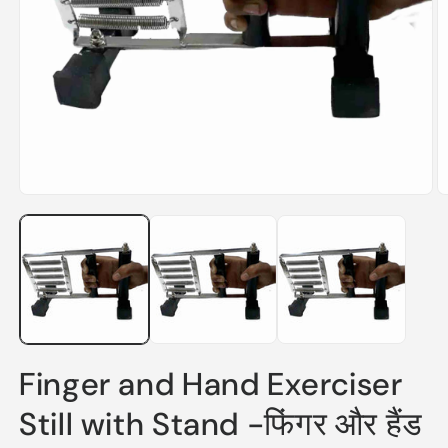
Open
O
media
m
1
2
in
in
modal
m
Finger and Hand Exerciser
Still with Stand -फिंगर और हैंड