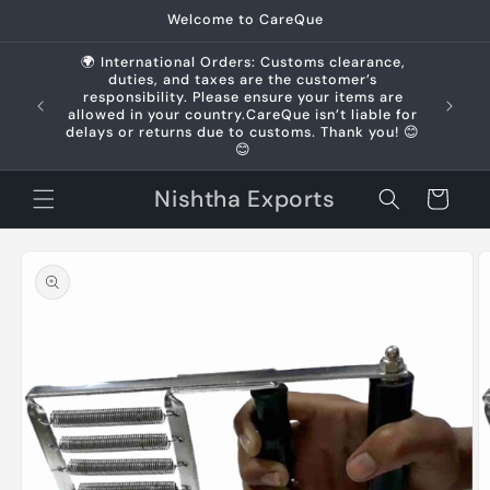
Skip to
Welcome to CareQue
content
🌍 International Orders: Customs clearance,
duties, and taxes are the customer’s
us +91
responsibility. Please ensure your items are
allowed in your country.CareQue isn’t liable for
delays or returns due to customs. Thank you! 😊
😊
Nishtha Exports
Cart
Skip to
product
information