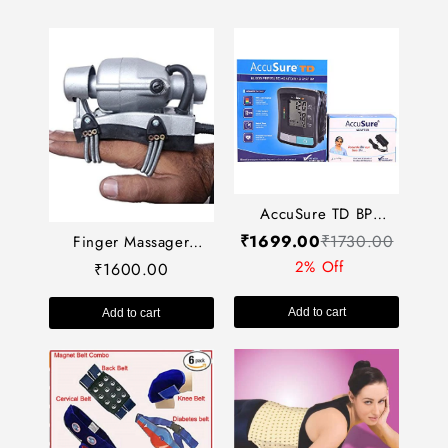
AccuSure TD BP
Monitoring System AC-
₹
1699.00
₹
1730.00
Finger Massager
1209
Machine Regular
2% Off
1600.00
₹
Double Speed -फिंगर
मस्जिजर मशीन -Code
Add to cart
Add to cart
924-Self Massager-Easy
to Use-Massager-
Activate Acupressure
Points