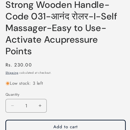
Strong Wooden Handle-
Code 031-आनंद रोलर-I-Self
Massager-Easy to Use-
Activate Acupressure
Points
Regular
Rs. 230.00
price
Shipping
calculated at checkout.
Low stock: 3 left
Quantity
Quantity
Decrease
Increase
quantity
quantity
for
for
Acupressure
Acupressure
Add to cart