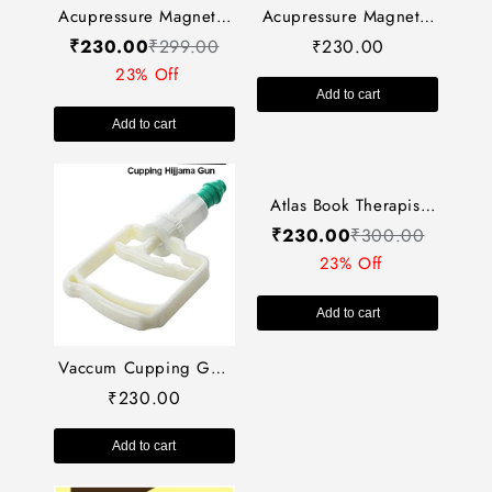
Acupressure Magnetic
Spectacles Deluxe
230.00
₹
Goggles-Code 545-
चुंबकीय चश्मा-Self
Add to cart
Acupressure Magnetic
Massager-Easy to Use-
Roller (Pointed) With
₹
230.00
₹
299.00
Activate Acupressure
Wooden Handle AC-
23% Off
Points
043
Add to cart