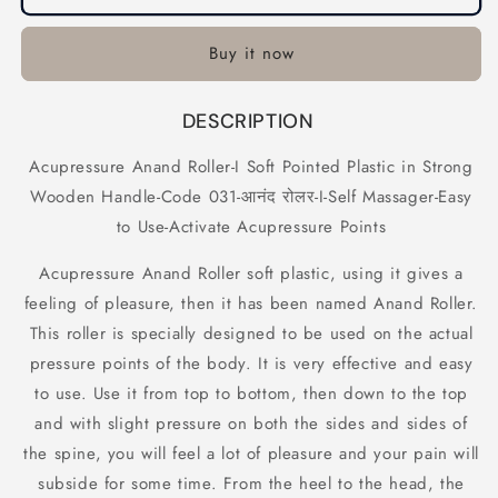
Anand
Anand
Roller-
Roller-
Buy it now
I
I
Soft
Soft
Pointed
Pointed
DESCRIPTION
Plastic
Plastic
in
in
Acupressure Anand Roller-I Soft Pointed Plastic in Strong
Strong
Strong
Wooden Handle-Code 031-आनंद रोलर-I-Self Massager-Easy
Wooden
Wooden
Handle-
Handle-
to Use-Activate Acupressure Points
Code
Code
031-
031-
Acupressure Anand Roller soft plastic, using it gives a
आनंद
आनंद
feeling of pleasure, then it has been named Anand Roller.
रोलर-
रोलर-
This roller is specially designed to be used on the actual
I-
I-
Self
Self
pressure points of the body. It is very effective and easy
Massager-
Massager-
to use. Use it from top to bottom, then down to the top
Easy
Easy
and with slight pressure on both the sides and sides of
to
to
the spine, you will feel a lot of pleasure and your pain will
Use-
Use-
Activate
Activate
subside for some time. From the heel to the head, the