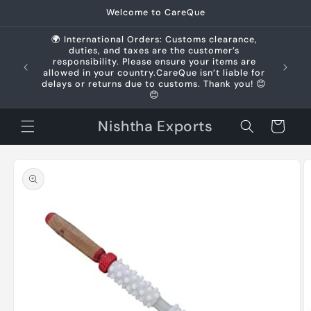
Skip to
Welcome to CareQue
content
🌍 International Orders: Customs clearance,
duties, and taxes are the customer’s
us +91
responsibility. Please ensure your items are
allowed in your country.CareQue isn’t liable for
delays or returns due to customs. Thank you! 😊
😊
Nishtha Exports
Cart
Skip to
product
information