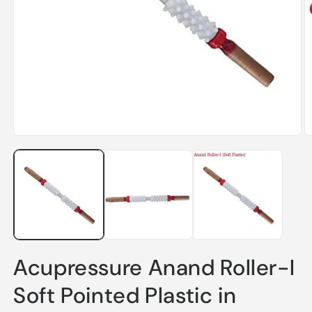
O
m
2
in
m
Open
media
1
in
modal
Acupressure Anand Roller-I
Soft Pointed Plastic in